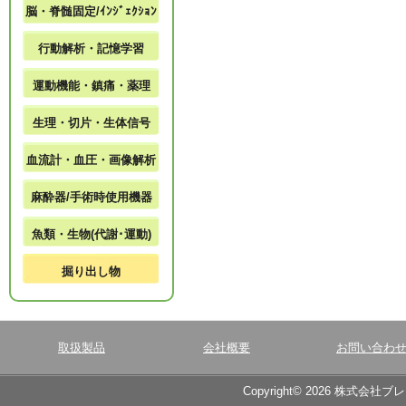
脳・脊髄固定/ｲﾝｼﾞｪｸｼｮﾝ
行動解析・記憶学習
運動機能・鎮痛・薬理
生理・切片・生体信号
血流計・血圧・画像解析
麻酔器/手術時使用機器
魚類・生物(代謝･運動)
掘り出し物
取扱製品
会社概要
お問い合わ
Copyright© 2026 株式会社ブ