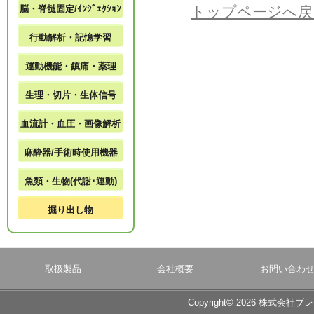
脳・脊髄固定/ｲﾝｼﾞｪｸｼｮﾝ
トップページへ戻
行動解析・記憶学習
運動機能・鎮痛・薬理
生理・切片・生体信号
血流計・血圧・画像解析
麻酔器/手術時使用機器
魚類・生物(代謝･運動)
掘り出し物
取扱製品
会社概要
お問い合わ
Copyright© 2026 株式会社ブ