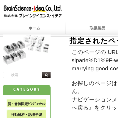
ホーム
取扱製品
指定されたペ
このページの URL
siparie%D1%9F-web
marrying-good-cos
お探しのページは
ん。
ナビゲーションメ
脳・脊髄固定/ｲﾝｼﾞｪｸｼｮﾝ
へ戻る』をクリッ
行動解析・記憶学習