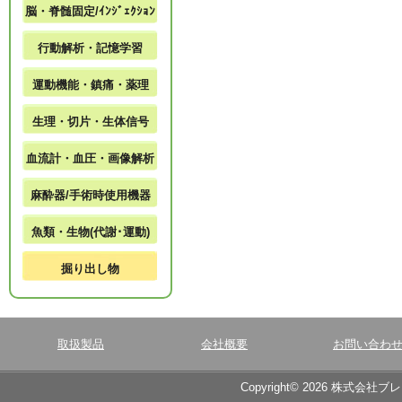
脳・脊髄固定/ｲﾝｼﾞｪｸｼｮﾝ
行動解析・記憶学習
運動機能・鎮痛・薬理
生理・切片・生体信号
血流計・血圧・画像解析
麻酔器/手術時使用機器
魚類・生物(代謝･運動)
掘り出し物
取扱製品
会社概要
お問い合わ
Copyright© 2026 株式会社ブ