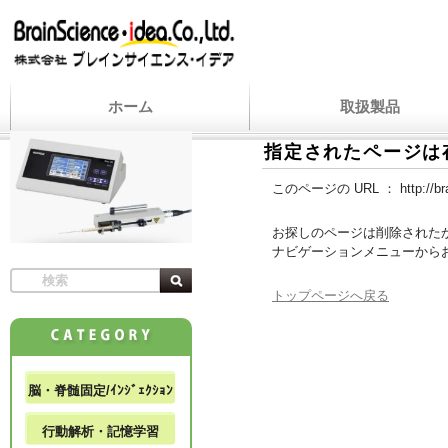
ホーム
取扱製品
指定されたページは
このページの URL ：
http://b
お探しのページは削除された
ナビゲーションメニューから
トップページへ戻る
脳・脊髄固定/ｲﾝｼﾞｪｸｼｮﾝ
行動解析・記憶学習