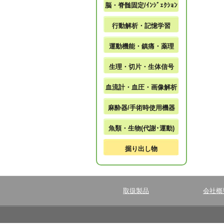
脳・脊髄固定/ｲﾝｼﾞｪｸｼｮﾝ
行動解析・記憶学習
運動機能・鎮痛・薬理
生理・切片・生体信号
血流計・血圧・画像解析
麻酔器/手術時使用機器
魚類・生物(代謝･運動)
掘り出し物
取扱製品
会社概