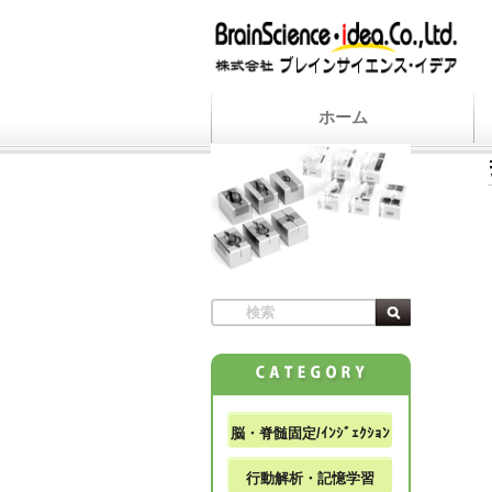
ホーム
脳・脊髄固定/ｲﾝｼﾞｪｸｼｮﾝ
行動解析・記憶学習