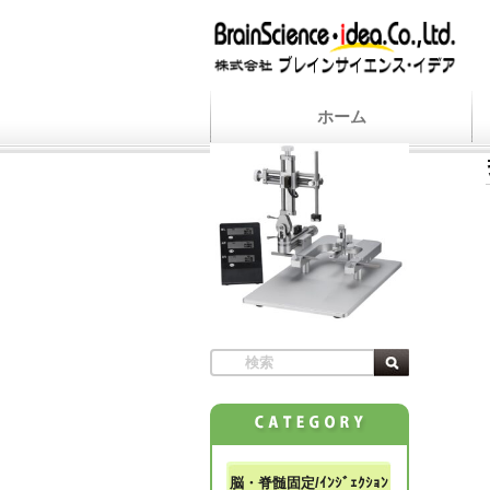
ホーム
脳・脊髄固定/ｲﾝｼﾞｪｸｼｮﾝ