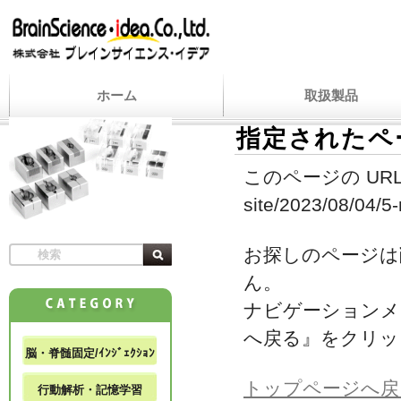
ホーム
取扱製品
指定されたペ
このページの URL
site/2023/08/04/5-m
お探しのページは
ん。
ナビゲーションメ
へ戻る』をクリッ
脳・脊髄固定/ｲﾝｼﾞｪｸｼｮﾝ
トップページへ戻
行動解析・記憶学習