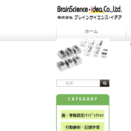
ホーム
脳・脊髄固定/ｲﾝｼﾞｪｸｼｮﾝ
行動解析・記憶学習