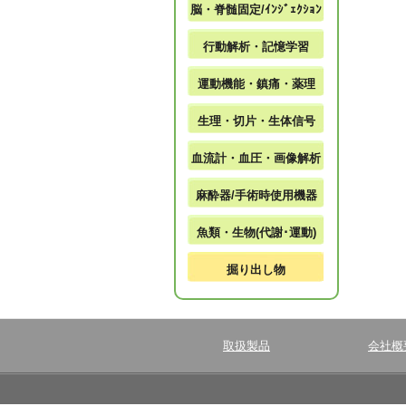
脳・脊髄固定/ｲﾝｼﾞｪｸｼｮﾝ
行動解析・記憶学習
運動機能・鎮痛・薬理
生理・切片・生体信号
血流計・血圧・画像解析
麻酔器/手術時使用機器
魚類・生物(代謝･運動)
掘り出し物
取扱製品
会社概