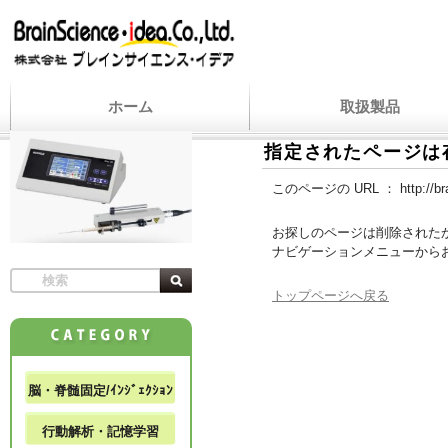
ホーム
取扱製品
指定されたページは
このページの URL ：
http://b
お探しのページは削除された
ナビゲーションメニューから
トップページへ戻る
脳・脊髄固定/ｲﾝｼﾞｪｸｼｮﾝ
行動解析・記憶学習