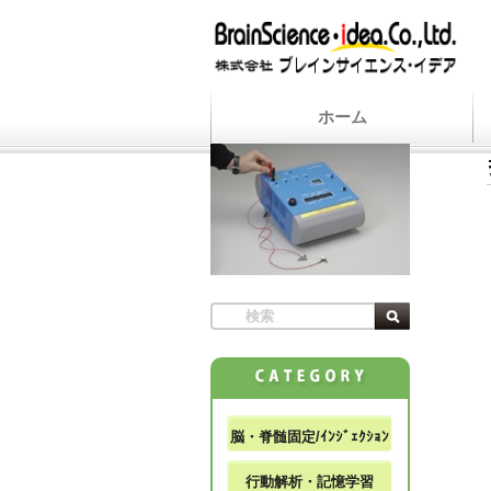
ホーム
脳・脊髄固定/ｲﾝｼﾞｪｸｼｮﾝ
行動解析・記憶学習