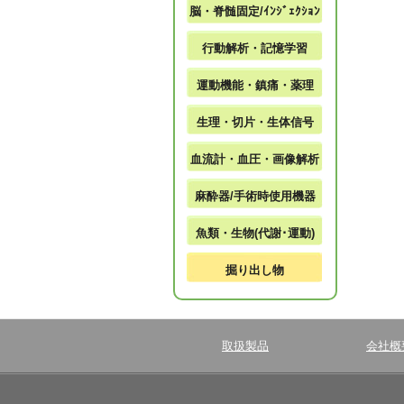
脳・脊髄固定/ｲﾝｼﾞｪｸｼｮﾝ
行動解析・記憶学習
運動機能・鎮痛・薬理
生理・切片・生体信号
血流計・血圧・画像解析
麻酔器/手術時使用機器
魚類・生物(代謝･運動)
掘り出し物
取扱製品
会社概