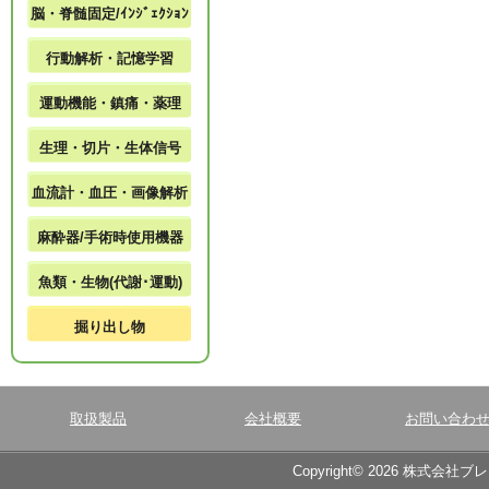
脳・脊髄固定/ｲﾝｼﾞｪｸｼｮﾝ
行動解析・記憶学習
運動機能・鎮痛・薬理
生理・切片・生体信号
血流計・血圧・画像解析
麻酔器/手術時使用機器
魚類・生物(代謝･運動)
掘り出し物
取扱製品
会社概要
お問い合わ
Copyright© 2026 株式会社ブ