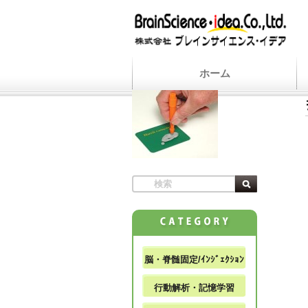
ホーム
脳・脊髄固定/ｲﾝｼﾞｪｸｼｮﾝ
行動解析・記憶学習