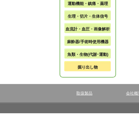
運動機能・鎮痛・薬理
生理・切片・生体信号
血流計・血圧・画像解析
麻酔器/手術時使用機器
魚類・生物(代謝･運動)
掘り出し物
取扱製品
会社概