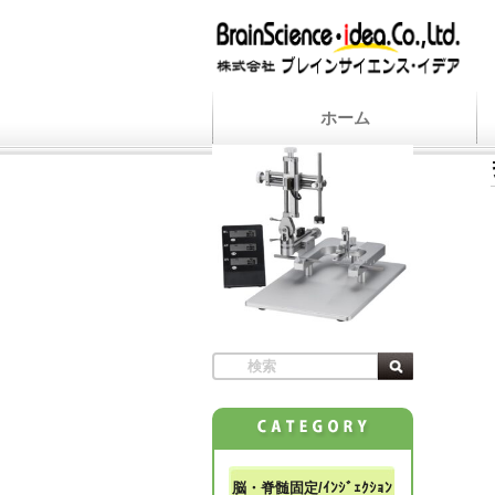
ホーム
脳・脊髄固定/ｲﾝｼﾞｪｸｼｮﾝ