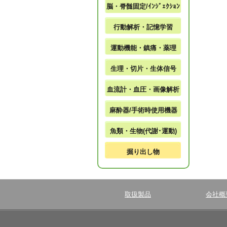
脳・脊髄固定/ｲﾝｼﾞｪｸｼｮﾝ
行動解析・記憶学習
運動機能・鎮痛・薬理
生理・切片・生体信号
血流計・血圧・画像解析
麻酔器/手術時使用機器
魚類・生物(代謝･運動)
掘り出し物
取扱製品
会社概