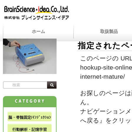
ホーム
取扱製品
指定されたペ
このページの URL
hookup-site-onlin
internet-mature/
お探しのページは
ん。
ナビゲーションメ
脳・脊髄固定/ｲﾝｼﾞｪｸｼｮﾝ
へ戻る』をクリッ
行動解析・記憶学習