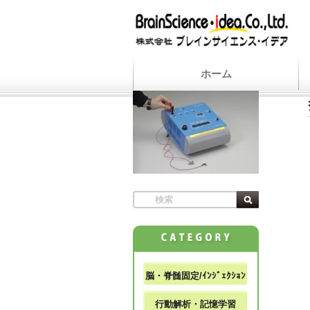
ホーム
脳・脊髄固定/ｲﾝｼﾞｪｸｼｮﾝ
行動解析・記憶学習