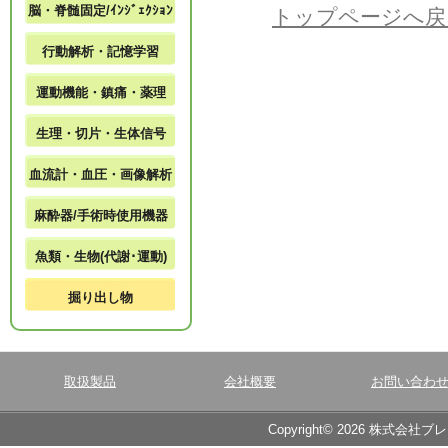
脳・脊髄固定/ｲﾝｼﾞｪｸｼｮﾝ
トップページへ戻
行動解析・記憶学習
運動機能・鎮痛・薬理
生理・切片・生体信号
血流計・血圧・画像解析
麻酔器/手術時使用機器
魚類・生物(代謝･運動)
掘り出し物
取扱製品
会社概要
お問い合わ
Copyright© 2026 株式会社ブ