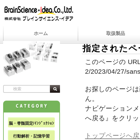
ホーム
取扱製品
指定されたペ
このページの URL
2/2023/04/27/sans
お探しのページは
ん。
ナビゲーションメ
へ戻る』をクリッ
脳・脊髄固定/ｲﾝｼﾞｪｸｼｮﾝ
トップページへ戻
行動解析・記憶学習