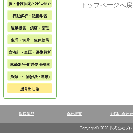
脳・脊髄固定/ｲﾝｼﾞｪｸｼｮﾝ
トップページへ戻
行動解析・記憶学習
運動機能・鎮痛・薬理
生理・切片・生体信号
血流計・血圧・画像解析
麻酔器/手術時使用機器
魚類・生物(代謝･運動)
掘り出し物
取扱製品
会社概要
お問い合わ
Copyright© 2026 株式会社ブ