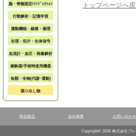
脳・脊髄固定/ｲﾝｼﾞｪｸｼｮﾝ
トップページへ戻
行動解析・記憶学習
運動機能・鎮痛・薬理
生理・切片・生体信号
血流計・血圧・画像解析
麻酔器/手術時使用機器
魚類・生物(代謝･運動)
掘り出し物
取扱製品
会社概要
お問い合わ
Copyright© 2026 株式会社ブ