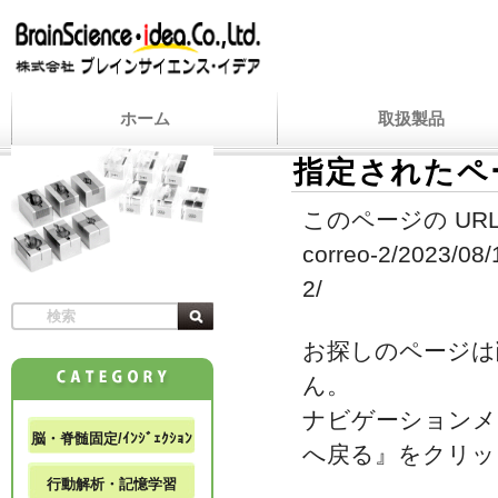
ホーム
取扱製品
指定されたペ
このページの URL
correo-2/2023/08/1
2/
お探しのページは
ん。
ナビゲーションメ
脳・脊髄固定/ｲﾝｼﾞｪｸｼｮﾝ
へ戻る』をクリッ
行動解析・記憶学習