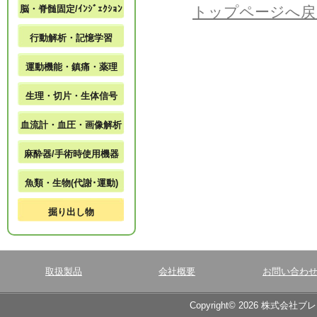
脳・脊髄固定/ｲﾝｼﾞｪｸｼｮﾝ
トップページへ戻
行動解析・記憶学習
運動機能・鎮痛・薬理
生理・切片・生体信号
血流計・血圧・画像解析
麻酔器/手術時使用機器
魚類・生物(代謝･運動)
掘り出し物
取扱製品
会社概要
お問い合わ
Copyright© 2026 株式会社ブ