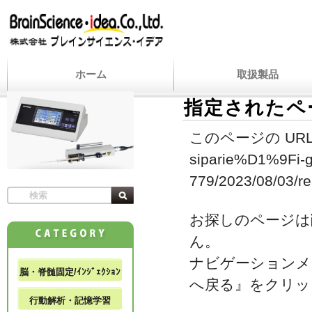
ホーム
取扱製品
指定されたペ
このページの URL
siparie%D1%9Fi-gel
779/2023/08/03/re
お探しのページは
ん。
ナビゲーションメ
脳・脊髄固定/ｲﾝｼﾞｪｸｼｮﾝ
へ戻る』をクリッ
行動解析・記憶学習