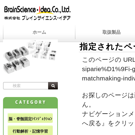
ホーム
取扱製品
指定されたペ
このページの URL
siparie%D1%9Fi-ge
matchmaking-indivi
お探しのページは
ん。
ナビゲーションメ
脳・脊髄固定/ｲﾝｼﾞｪｸｼｮﾝ
へ戻る』をクリッ
行動解析・記憶学習