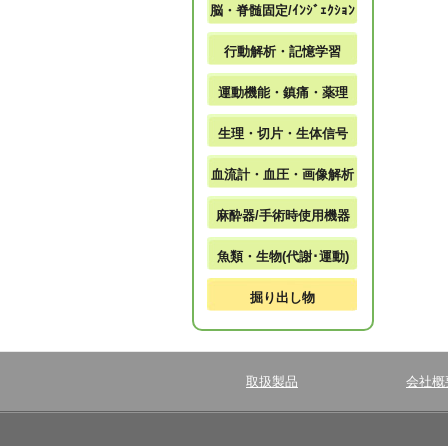
脳・脊髄固定/ｲﾝｼﾞｪｸｼｮﾝ
行動解析・記憶学習
運動機能・鎮痛・薬理
生理・切片・生体信号
血流計・血圧・画像解析
麻酔器/手術時使用機器
魚類・生物(代謝･運動)
掘り出し物
取扱製品
会社概