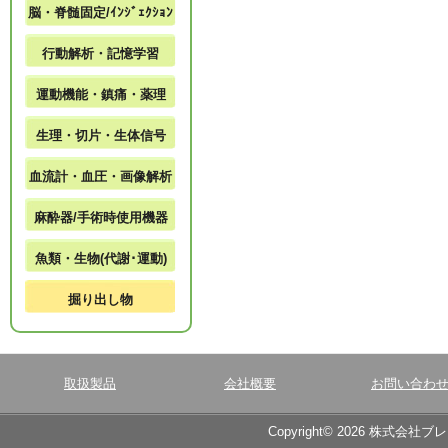
脳・脊髄固定/ｲﾝｼﾞｪｸｼｮﾝ
行動解析・記憶学習
運動機能・鎮痛・薬理
生理・切片・生体信号
血流計・血圧・画像解析
麻酔器/手術時使用機器
魚類・生物(代謝･運動)
掘り出し物
取扱製品
会社概要
お問い合わ
Copyright© 2026 株式会社ブ