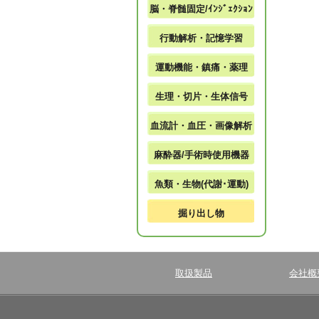
脳・脊髄固定/ｲﾝｼﾞｪｸｼｮﾝ
行動解析・記憶学習
運動機能・鎮痛・薬理
生理・切片・生体信号
血流計・血圧・画像解析
麻酔器/手術時使用機器
魚類・生物(代謝･運動)
掘り出し物
取扱製品
会社概