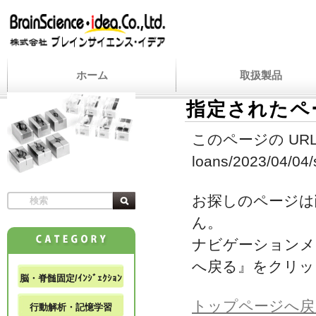
ホーム
取扱製品
指定されたペ
このページの URL
loans/2023/04/04/s
お探しのページは
ん。
ナビゲーションメ
へ戻る』をクリッ
脳・脊髄固定/ｲﾝｼﾞｪｸｼｮﾝ
トップページへ戻
行動解析・記憶学習