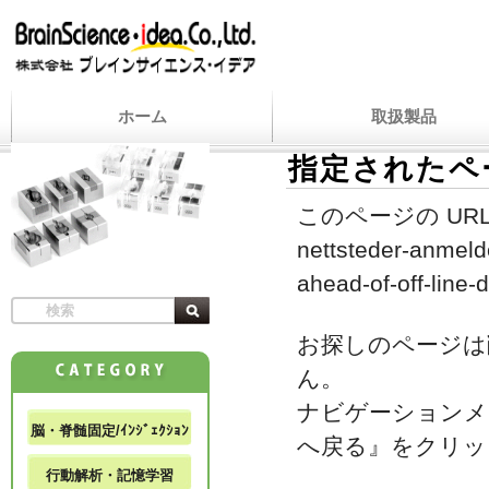
ホーム
取扱製品
指定されたペ
このページの URL
nettsteder-anmelde
ahead-of-off-line-d
お探しのページは
ん。
ナビゲーションメ
脳・脊髄固定/ｲﾝｼﾞｪｸｼｮﾝ
へ戻る』をクリッ
行動解析・記憶学習