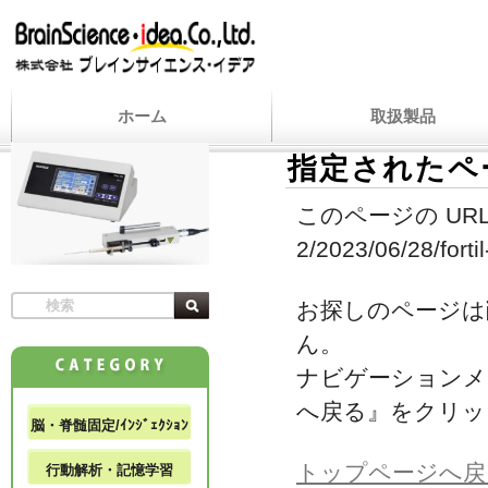
ホーム
取扱製品
指定されたペ
このページの URL
2/2023/06/28/forti
お探しのページは
ん。
ナビゲーションメ
へ戻る』をクリッ
脳・脊髄固定/ｲﾝｼﾞｪｸｼｮﾝ
トップページへ戻
行動解析・記憶学習