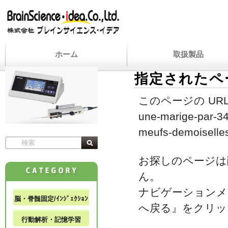
ホーム
取扱製品
指定されたペ
このページの URL
une-marige-par-343
meufs-demoiselle
お探しのページは
ん。
ナビゲーションメ
脳・脊髄固定/ｲﾝｼﾞｪｸｼｮﾝ
へ戻る』をクリッ
行動解析・記憶学習