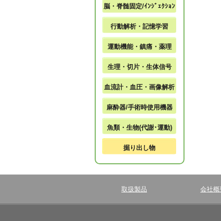
脳・脊髄固定/ｲﾝｼﾞｪｸｼｮﾝ
行動解析・記憶学習
運動機能・鎮痛・薬理
生理・切片・生体信号
血流計・血圧・画像解析
麻酔器/手術時使用機器
魚類・生物(代謝･運動)
掘り出し物
取扱製品
会社概