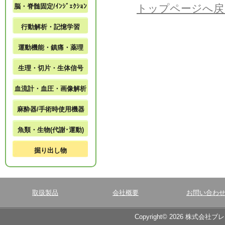
脳・脊髄固定/ｲﾝｼﾞｪｸｼｮﾝ
トップページへ戻
行動解析・記憶学習
運動機能・鎮痛・薬理
生理・切片・生体信号
血流計・血圧・画像解析
麻酔器/手術時使用機器
魚類・生物(代謝･運動)
掘り出し物
取扱製品
会社概要
お問い合わ
Copyright© 2026 株式会社ブ