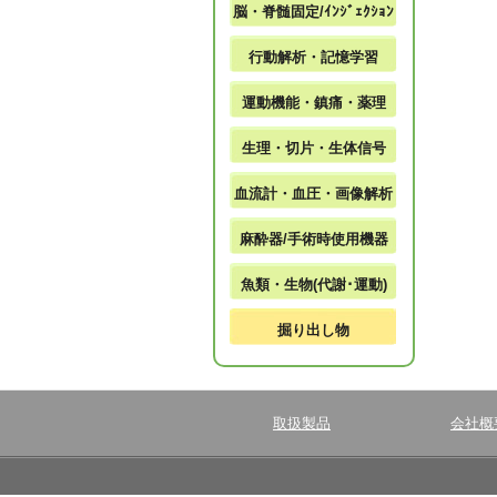
脳・脊髄固定/ｲﾝｼﾞｪｸｼｮﾝ
行動解析・記憶学習
運動機能・鎮痛・薬理
生理・切片・生体信号
血流計・血圧・画像解析
麻酔器/手術時使用機器
魚類・生物(代謝･運動)
掘り出し物
取扱製品
会社概