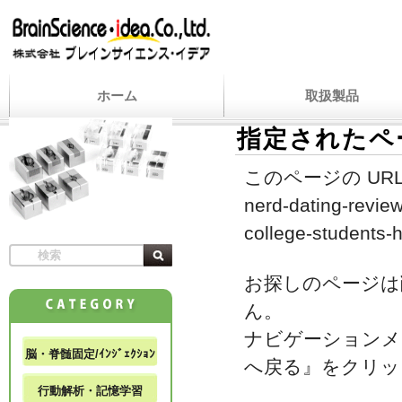
ホーム
取扱製品
指定されたペ
このページの URL
nerd-dating-review
college-students-
お探しのページは
ん。
ナビゲーションメ
脳・脊髄固定/ｲﾝｼﾞｪｸｼｮﾝ
へ戻る』をクリッ
行動解析・記憶学習