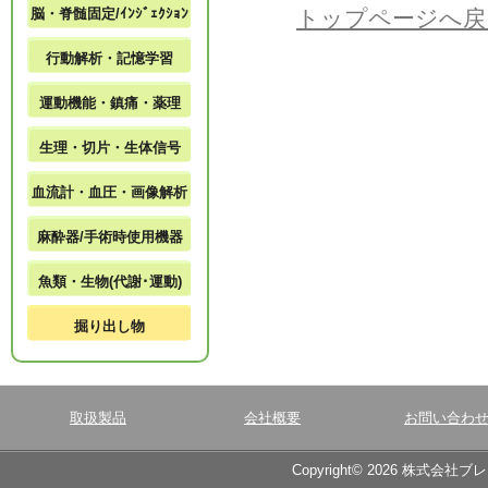
脳・脊髄固定/ｲﾝｼﾞｪｸｼｮﾝ
トップページへ戻
行動解析・記憶学習
運動機能・鎮痛・薬理
生理・切片・生体信号
血流計・血圧・画像解析
麻酔器/手術時使用機器
魚類・生物(代謝･運動)
掘り出し物
取扱製品
会社概要
お問い合わ
Copyright© 2026 株式会社ブ