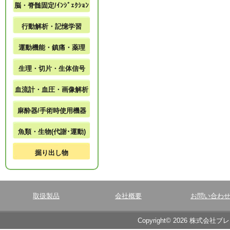
脳・脊髄固定/ｲﾝｼﾞｪｸｼｮﾝ
行動解析・記憶学習
運動機能・鎮痛・薬理
生理・切片・生体信号
血流計・血圧・画像解析
麻酔器/手術時使用機器
魚類・生物(代謝･運動)
掘り出し物
取扱製品
会社概要
お問い合わ
Copyright© 2026 株式会社ブ