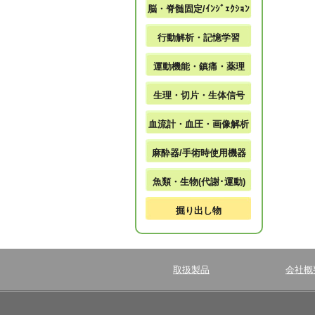
脳・脊髄固定/ｲﾝｼﾞｪｸｼｮﾝ
行動解析・記憶学習
運動機能・鎮痛・薬理
生理・切片・生体信号
血流計・血圧・画像解析
麻酔器/手術時使用機器
魚類・生物(代謝･運動)
掘り出し物
取扱製品
会社概