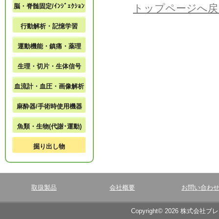
脳・脊髄固定/ｲﾝｼﾞｪｸｼｮﾝ
トップページへ戻
行動解析・記憶学習
運動機能・鎮痛・薬理
生理・切片・生体信号
血流計・血圧・画像解析
麻酔器/手術時使用機器
魚類・生物(代謝･運動)
掘り出し物
取扱製品
会社概要
お問い合わ
Copyright© 2026 株式会社ブ