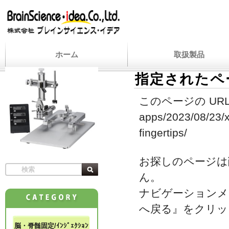
ホーム
取扱製品
指定されたペ
このページの URL
apps/2023/08/23/xp
fingertips/
お探しのページは
ん。
ナビゲーションメ
へ戻る』をクリッ
脳・脊髄固定/ｲﾝｼﾞｪｸｼｮﾝ