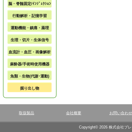
脳・脊髄固定/ｲﾝｼﾞｪｸｼｮﾝ
行動解析・記憶学習
運動機能・鎮痛・薬理
生理・切片・生体信号
血流計・血圧・画像解析
麻酔器/手術時使用機器
魚類・生物(代謝･運動)
掘り出し物
取扱製品
会社概要
お問い合わ
Copyright© 2026 株式会社ブ