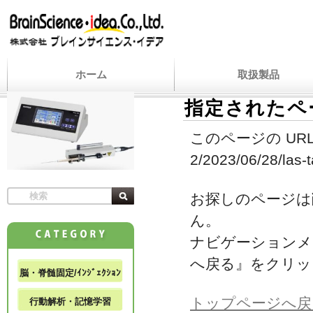
ホーム
取扱製品
指定されたペ
このページの URL
2/2023/06/28/las-
お探しのページは
ん。
ナビゲーションメ
へ戻る』をクリッ
脳・脊髄固定/ｲﾝｼﾞｪｸｼｮﾝ
トップページへ戻
行動解析・記憶学習