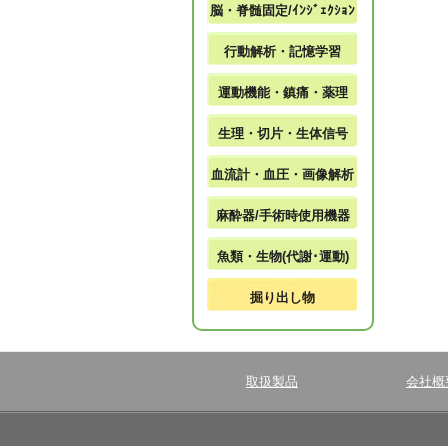
脳・脊髄固定/ｲﾝｼﾞｪｸｼｮﾝ
行動解析・記憶学習
運動機能・鎮痛・薬理
生理・切片・生体信号
血流計・血圧・画像解析
麻酔器/手術時使用機器
魚類・生物(代謝･運動)
掘り出し物
取扱製品
会社概