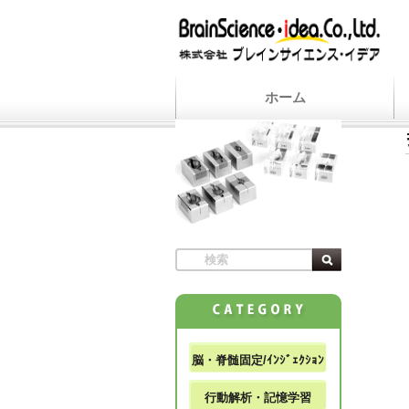
ホーム
脳・脊髄固定/ｲﾝｼﾞｪｸｼｮﾝ
行動解析・記憶学習