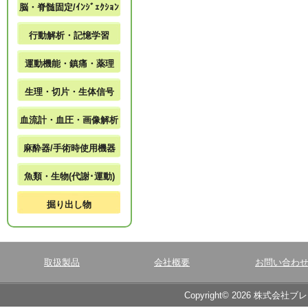
脳・脊髄固定/ｲﾝｼﾞｪｸｼｮﾝ
行動解析・記憶学習
運動機能・鎮痛・薬理
生理・切片・生体信号
血流計・血圧・画像解析
麻酔器/手術時使用機器
魚類・生物(代謝･運動)
掘り出し物
取扱製品
会社概要
お問い合わ
Copyright© 2026 株式会社ブ