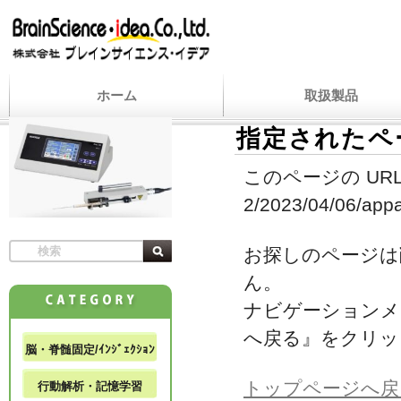
ホーム
取扱製品
指定されたペ
このページの URL
2/2023/04/06/appa
お探しのページは
ん。
ナビゲーションメ
へ戻る』をクリッ
脳・脊髄固定/ｲﾝｼﾞｪｸｼｮﾝ
トップページへ戻
行動解析・記憶学習